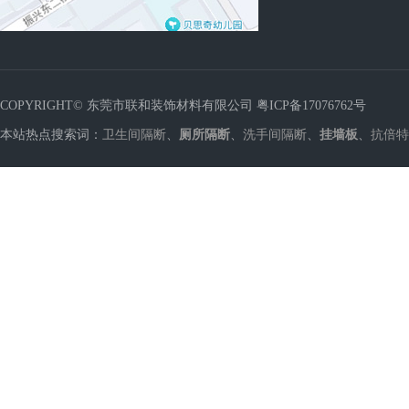
COPYRIGHT© 东莞市联和装饰材料有限公司
粤ICP备17076762号
本站热点搜索词：
卫生间隔断
、
厕所隔断
、
洗手间隔断
、
挂墙板
、
抗倍特