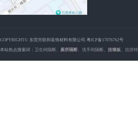
COPYRIGHT© 东莞市联和装饰材料有限公司
粤ICP备17076762号
本站热点搜索词：
卫生间隔断
、
厕所隔断
、
洗手间隔断
、
挂墙板
、
抗倍特